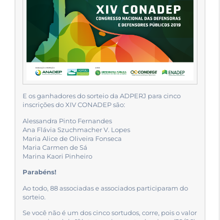
E os ganhadores do sorteio da ADPERJ para cinco
inscrições do XIV CONADEP são:
Alessandra Pinto Fernandes
Ana Flávia Szuchmacher V. Lopes
Maria Alice de Oliveira Fonseca
Maria Carmen de Sá
Marina Kaori Pinheiro
Parabéns!
Ao todo, 88 associadas e associados participaram do
sorteio.
Se você não é um dos cinco sortudos, corre, pois o valor