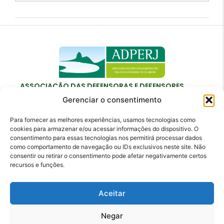
ASSOCIAÇÃO DAS DEFENSORAS E DEFENSORES
PÚBLICOS DO ESTADO DO RIO DE JANEIRO
Gerenciar o consentimento
Para fornecer as melhores experiências, usamos tecnologias como
cookies para armazenar e/ou acessar informações do dispositivo. O
consentimento para essas tecnologias nos permitirá processar dados
como comportamento de navegação ou IDs exclusivos neste site. Não
Contato
consentir ou retirar o consentimento pode afetar negativamente certos
recursos e funções.
adperj@adperj.com.br
(21) 2220-6022
Aceitar
Rua do Carmo, nº 7, 16º andar - Centro - Rio de
Janeiro - RJ - CEP: 20011-020
Negar