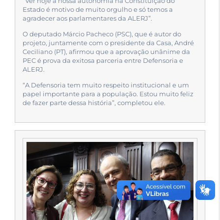
“Ver hoje a nossa autonomia na Constituição do
Estado é motivo de muito orgulho e só temos a
agradecer aos parlamentares da ALERJ”.
O deputado Márcio Pacheco (PSC), que é autor do
projeto, juntamente com o presidente da Casa, André
Ceciliano (PT), afirmou que a aprovação unânime da
PEC é prova da exitosa parceria entre Defensoria e
ALERJ.
“A Defensoria tem muito respeito institucional e um
papel importante para a população. Estou muito feliz
de fazer parte dessa história”, completou ele.