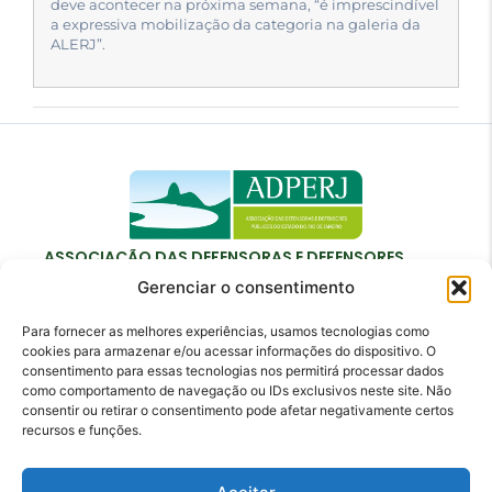
deve acontecer na próxima semana, “é imprescindível
a expressiva mobilização da categoria na galeria da
ALERJ”.
ASSOCIAÇÃO DAS DEFENSORAS E DEFENSORES
PÚBLICOS DO ESTADO DO RIO DE JANEIRO
Gerenciar o consentimento
Para fornecer as melhores experiências, usamos tecnologias como
cookies para armazenar e/ou acessar informações do dispositivo. O
consentimento para essas tecnologias nos permitirá processar dados
como comportamento de navegação ou IDs exclusivos neste site. Não
Contato
consentir ou retirar o consentimento pode afetar negativamente certos
recursos e funções.
adperj@adperj.com.br
(21) 2220-6022