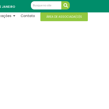
E JANEIRO
icações
Contato
ÁREA DE ASSOCIADA(O)S