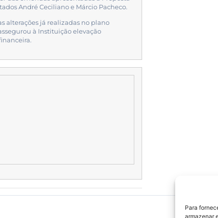
tados André Ceciliano e Márcio Pacheco.
 alterações já realizadas no plano
ssegurou à Instituição elevação
financeira.
Para fornec
armazenar e