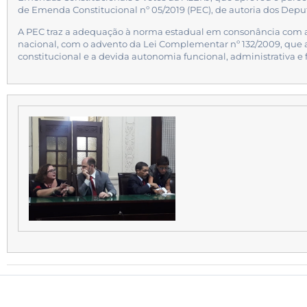
de Emenda Constitucional nº 05/2019 (PEC), de autoria dos Depu
A PEC traz a adequação à norma estadual em consonância com as
nacional, com o advento da Lei Complementar nº 132/2009, que a
constitucional e a devida autonomia funcional, administrativa e 