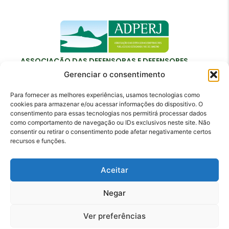
ASSOCIAÇÃO DAS DEFENSORAS E DEFENSORES
PÚBLICOS DO ESTADO DO RIO DE JANEIRO
Gerenciar o consentimento
Para fornecer as melhores experiências, usamos tecnologias como
cookies para armazenar e/ou acessar informações do dispositivo. O
consentimento para essas tecnologias nos permitirá processar dados
como comportamento de navegação ou IDs exclusivos neste site. Não
Contato
consentir ou retirar o consentimento pode afetar negativamente certos
recursos e funções.
adperj@adperj.com.br
(21) 2220-6022
Aceitar
Rua do Carmo, nº 7, 16º andar - Centro - Rio de
Janeiro - RJ - CEP: 20011-020
Negar
Ver preferências