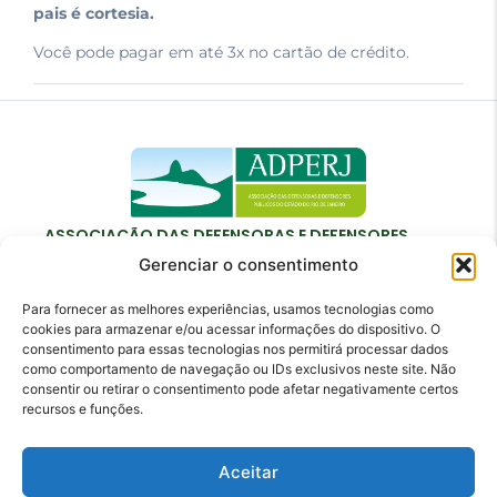
pais é cortesia.
Você pode pagar em até 3x no cartão de crédito.
ASSOCIAÇÃO DAS DEFENSORAS E DEFENSORES
PÚBLICOS DO ESTADO DO RIO DE JANEIRO
Gerenciar o consentimento
Para fornecer as melhores experiências, usamos tecnologias como
cookies para armazenar e/ou acessar informações do dispositivo. O
consentimento para essas tecnologias nos permitirá processar dados
como comportamento de navegação ou IDs exclusivos neste site. Não
Contato
consentir ou retirar o consentimento pode afetar negativamente certos
recursos e funções.
adperj@adperj.com.br
(21) 2220-6022
Aceitar
Rua do Carmo, nº 7, 16º andar - Centro - Rio de