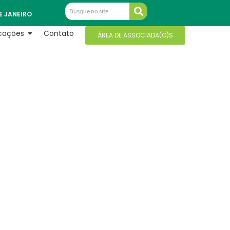
E JANEIRO
icações
Contato
ÁREA DE ASSOCIADA(O)S