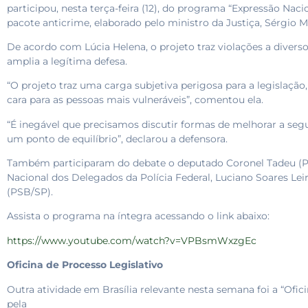
participou, nesta terça-feira (12), do programa “Expressão Naci
pacote anticrime, elaborado pelo ministro da Justiça, Sérgio M
De acordo com Lúcia Helena, o projeto traz violações a divers
amplia a legítima defesa.
“O projeto traz uma carga subjetiva perigosa para a legislaçã
cara para as pessoas mais vulneráveis”, comentou ela.
“É inegável que precisamos discutir formas de melhorar a seg
um ponto de equilíbrio”, declarou a defensora.
Também participaram do debate o deputado Coronel Tadeu (PS
Nacional dos Delegados da Polícia Federal, Luciano Soares Lei
(PSB/SP).
Assista o programa na íntegra acessando o link abaixo:
https://www.youtube.com/watch?v=VPBsmWxzgEc
Oficina de Processo Legislativo
Outra atividade em Brasília relevante nesta semana foi a “Ofic
pela