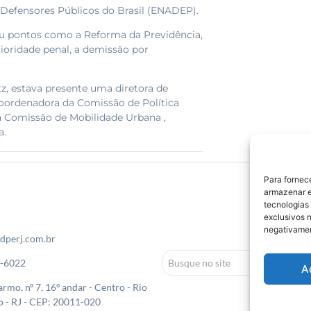
Defensores Públicos do Brasil (ENADEP).
ou pontos como a Reforma da Previdência,
ioridade penal, a demissão por
z, estava presente uma diretora de
oordenadora da Comissão de Política
a Comissão de Mobilidade Urbana ,
a.
Para fornec
armazenar e
tecnologias
exclusivos n
negativamen
dperj.com.br
0-6022
A
rmo, nº 7, 16º andar - Centro - Rio
o - RJ - CEP: 20011-020