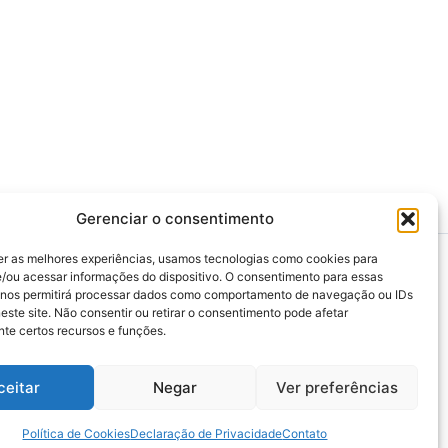
Gerenciar o consentimento
er as melhores experiências, usamos tecnologias como cookies para
/ou acessar informações do dispositivo. O consentimento para essas
 nos permitirá processar dados como comportamento de navegação ou IDs
este site. Não consentir ou retirar o consentimento pode afetar
>>> Associação Nacional das Defensoras e
te certos recursos e funções.
Defensores Públicos (ANADEP)
>>> Defensoria Pública do Rio de Janeiro
ceitar
Negar
Ver preferências
>>> Caixa de Assistência aos Membros da
Defensoria Pública do Estado do Rio de
Janeiro (CAMARJ)
Política de Cookies
Declaração de Privacidade
Contato