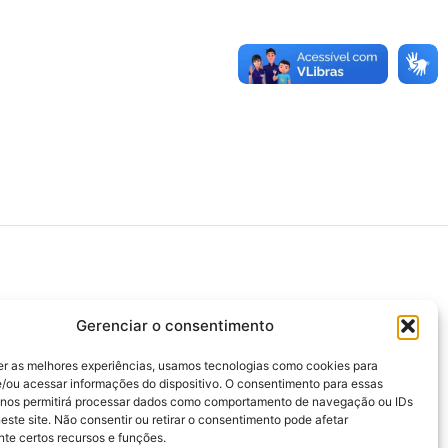
>>> Associação Nacional das Defensoras e
Gerenciar o consentimento
Defensores Públicos (ANADEP)
>>> Defensoria Pública do Rio de Janeiro
er as melhores experiências, usamos tecnologias como cookies para
/ou acessar informações do dispositivo. O consentimento para essas
>>> Caixa de Assistência aos Membros da
 nos permitirá processar dados como comportamento de navegação ou IDs
Defensoria Pública do Estado do Rio de
este site. Não consentir ou retirar o consentimento pode afetar
Janeiro (CAMARJ)
te certos recursos e funções.