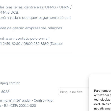
es brasileiras, dentre elas: UFMG / UFRN /
UFMA e UCB.
porém todo e qualquer pagamento só será
área de gestão empresarial, relações
entre em contato pelo e-mail
21 2419-6260 / 0800 282 8180 (Raquel
dperj.com.br
Para fornec
0-6022
armazenar e
tecnologias
rmo, nº 7, 16º andar - Centro - Rio
exclusivos n
o - RJ - CEP: 20011-020
negativamen