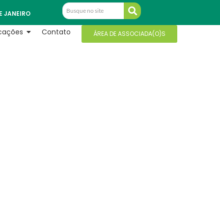
E JANEIRO
icações
Contato
ÁREA DE ASSOCIADA(O)S