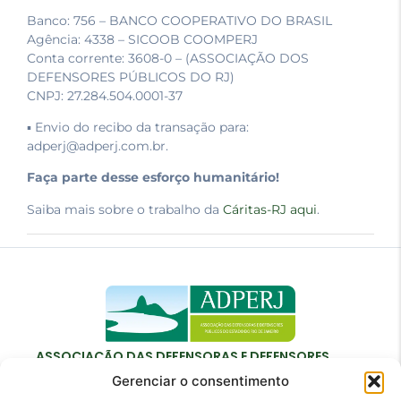
Banco: 756 – BANCO COOPERATIVO DO BRASIL
Agência: 4338 – SICOOB COOMPERJ
Conta corrente: 3608-0 – (ASSOCIAÇÃO DOS
DEFENSORES PÚBLICOS DO RJ)
CNPJ: 27.284.504.0001-37
▪ Envio do recibo da transação para:
adperj@adperj.com.br.
Faça parte desse esforço humanitário!
Saiba mais sobre o trabalho da
Cáritas-RJ aqui
.
ASSOCIAÇÃO DAS DEFENSORAS E DEFENSORES
PÚBLICOS DO ESTADO DO RIO DE JANEIRO
Gerenciar o consentimento