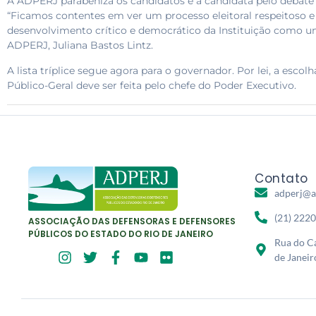
A ADPERJ parabeniza os candidatos e a candidata pelo debate 
“Ficamos contentes em ver um processo eleitoral respeitoso e 
desenvolvimento crítico e democrático da Instituição como u
ADPERJ, Juliana Bastos Lintz.
A lista tríplice segue agora para o governador. Por lei, a esc
Público-Geral deve ser feita pelo chefe do Poder Executivo.
Contato
adperj@a
(21) 222
ASSOCIAÇÃO DAS DEFENSORAS E DEFENSORES
PÚBLICOS DO ESTADO DO RIO DE JANEIRO
Rua do Ca
de Janeir