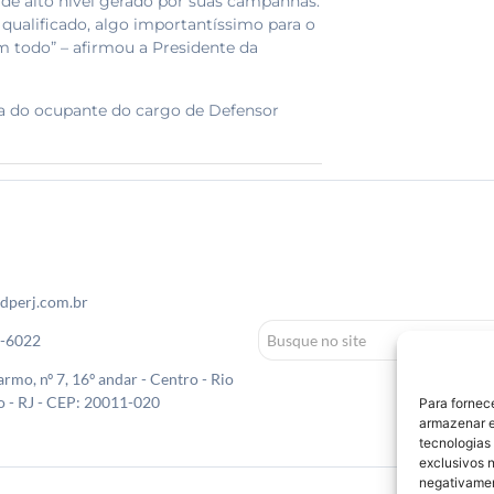
de alto nível gerado por suas campanhas.
qualificado, algo importantíssimo para o
m todo” – afirmou a Presidente da
olha do ocupante do cargo de Defensor
dperj.com.br
0-6022
rmo, nº 7, 16º andar - Centro - Rio
o - RJ - CEP: 20011-020
Para fornec
armazenar e
tecnologias
exclusivos n
negativamen