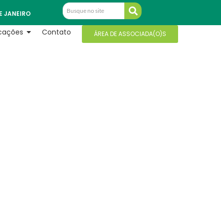
E JANEIRO
icações
Contato
ÁREA DE ASSOCIADA(O)S