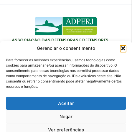
ASSOCIAÇÃO DAS DEFENSORAS E DEFENSORES
PÚBLICOS DO ESTADO DO RIO DE JANEIRO
Gerenciar o consentimento
Para fornecer as melhores experiências, usamos tecnologias como
cookies para armazenar e/ou acessar informações do dispositivo. O
consentimento para essas tecnologias nos permitirá processar dados
como comportamento de navegação ou IDs exclusivos neste site. Não
Contato
consentir ou retirar o consentimento pode afetar negativamente certos
recursos e funções.
adperj@adperj.com.br
(21) 2220-6022
Aceitar
Rua do Carmo, nº 7, 16º andar - Centro - Rio de
Janeiro - RJ - CEP: 20011-020
Negar
Ver preferências