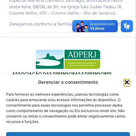
Especial Adriana Gameiro Santiago, acontecerá nesta
sexta-feira, 08/06, às 9h, na Igreja São Judas Tadeu (R.
Cosme Velho, 470 – Cosme Velho – Rio de Janeiro).
Desejamos conforto à família neste momento de luto.
ASSOCIAÇÃO DAS DEFENSORAS E DEFENSORES
PÚBLICOS DO ESTADO DO RIO DE JANEIRO
Gerenciar o consentimento
Para fornecer as melhores experiências, usamos tecnologias como
cookies para armazenar e/ou acessar informações do dispositivo. O
consentimento para essas tecnologias nos permitirá processar dados
como comportamento de navegação ou IDs exclusivos neste site. Não
Contato
consentir ou retirar o consentimento pode afetar negativamente certos
recursos e funções.
adperj@adperj.com.br
(21) 2220-6022