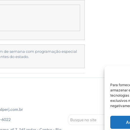
m de semana com programação especial
ntes do estado.
Para fornec
armazenar e
tecnologias
exclusivos n
negativamen
dperj.com.br
0-6022
A
rmo, nº 7, 16º andar - Centro - Rio