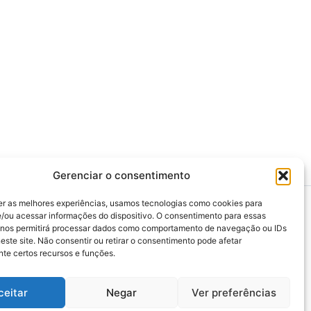
Gerenciar o consentimento
er as melhores experiências, usamos tecnologias como cookies para
/ou acessar informações do dispositivo. O consentimento para essas
 nos permitirá processar dados como comportamento de navegação ou IDs
este site. Não consentir ou retirar o consentimento pode afetar
>>> Associação Nacional das Defensoras e
te certos recursos e funções.
Defensores Públicos (ANADEP)
>>> Defensoria Pública do Rio de Janeiro
ceitar
Negar
Ver preferências
>>> Caixa de Assistência aos Membros da