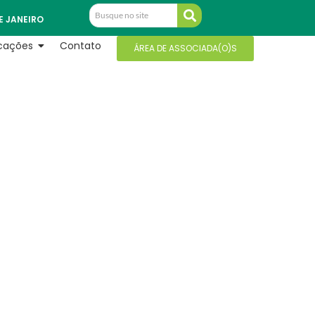
E JANEIRO
icações
Contato
ÁREA DE ASSOCIADA(O)S