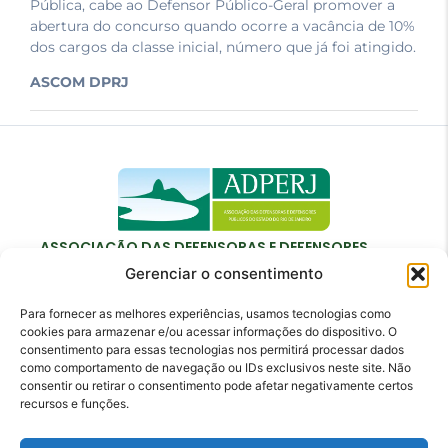
Pública, cabe ao Defensor Público-Geral promover a
abertura do concurso quando ocorre a vacância de 10%
dos cargos da classe inicial, número que já foi atingido.
ASCOM DPRJ
ASSOCIAÇÃO DAS DEFENSORAS E DEFENSORES
PÚBLICOS DO ESTADO DO RIO DE JANEIRO
Gerenciar o consentimento
Para fornecer as melhores experiências, usamos tecnologias como
cookies para armazenar e/ou acessar informações do dispositivo. O
consentimento para essas tecnologias nos permitirá processar dados
como comportamento de navegação ou IDs exclusivos neste site. Não
Contato
consentir ou retirar o consentimento pode afetar negativamente certos
recursos e funções.
adperj@adperj.com.br
(21) 2220-6022