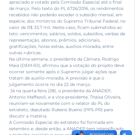
apreciado e votado pela Comissão Especial até o final
de março. Pelo texto do PL 6726/2016, os rendimentos
recebidos não poderão exceder o subsídio mensal, em
espécie, dos ministros do Supremo Tribunal Federal, no
valor de R$ 33,7 mil. Neste caso, ficam submetidos ao
teto: vencimentos, salários, soldos, subsídios, verbas de
representação, abonos, prêmios, adicionais,
gratificações, horas-extras, auxílios-moradia, entre
outras rubricas.
Na última semana, o presidente da Câmara, Rodrigo
Maia (DEM-RJ), afirmou que a votação do projeto deve
ocorrer somente após o Supremo julgar ações que
tratam de auxílio-moradia. A previsão é que o
julgamento ocorra no dia 22 de março.
Já na quarta-feira (28), o presidente da ANADEP,
Antonio Maffezoli, e a vice-presidente, Thaísa Oliveira,
reuniram-se novamente com o relator do PL do
extrateto, deputado Rubens Bueno (PPS-PR) para
discutir a matéria.
A Comissão Especial do extrateto foi formada em
setembro e, desde então, a ANADEP tem intensificado