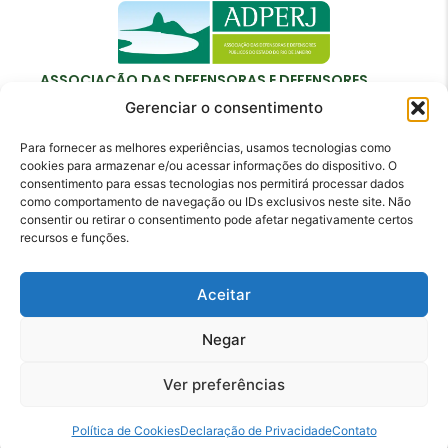
ASSOCIAÇÃO DAS DEFENSORAS E DEFENSORES
PÚBLICOS DO ESTADO DO RIO DE JANEIRO
Gerenciar o consentimento
Para fornecer as melhores experiências, usamos tecnologias como
cookies para armazenar e/ou acessar informações do dispositivo. O
consentimento para essas tecnologias nos permitirá processar dados
como comportamento de navegação ou IDs exclusivos neste site. Não
Contato
consentir ou retirar o consentimento pode afetar negativamente certos
recursos e funções.
adperj@adperj.com.br
(21) 2220-6022
Aceitar
Rua do Carmo, nº 7, 16º andar - Centro - Rio de
Janeiro - RJ - CEP: 20011-020
Negar
Ver preferências
Política de Cookies
Declaração de Privacidade
Contato