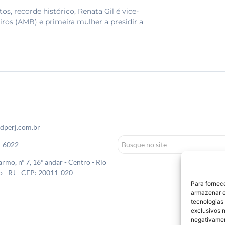
, recorde histórico, Renata Gil é vice-
iros (AMB) e primeira mulher a presidir a
dperj.com.br
0-6022
rmo, nº 7, 16º andar - Centro - Rio
o - RJ - CEP: 20011-020
Para fornec
armazenar e
tecnologias
exclusivos n
negativamen