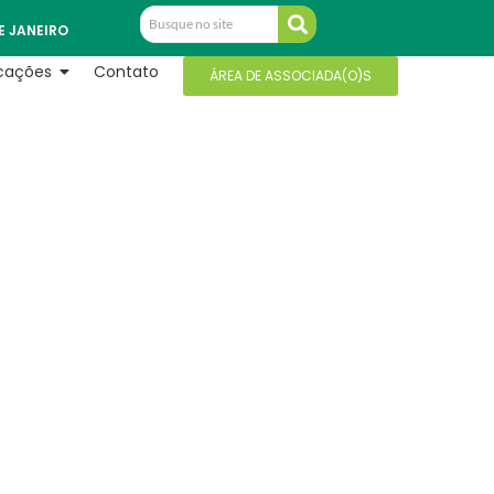
E JANEIRO
icações
Contato
ÁREA DE ASSOCIADA(O)S