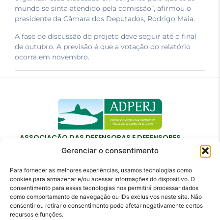
mundo se sinta atendido pela comissão”, afirmou o
presidente da Câmara dos Deputados, Rodrigo Maia.
A fase de discussão do projeto deve seguir até o final
de outubro. A previsão é que a votação do relatório
ocorra em novembro.
ASSOCIAÇÃO DAS DEFENSORAS E DEFENSORES
PÚBLICOS DO ESTADO DO RIO DE JANEIRO
Gerenciar o consentimento
Para fornecer as melhores experiências, usamos tecnologias como
cookies para armazenar e/ou acessar informações do dispositivo. O
consentimento para essas tecnologias nos permitirá processar dados
como comportamento de navegação ou IDs exclusivos neste site. Não
Contato
consentir ou retirar o consentimento pode afetar negativamente certos
recursos e funções.
adperj@adperj.com.br