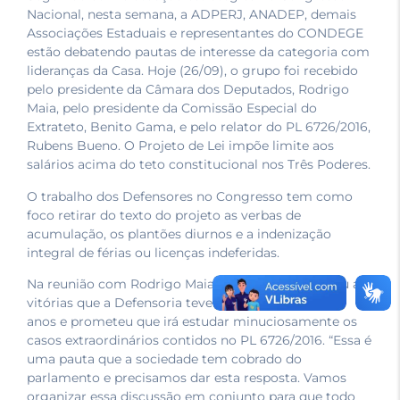
Nacional, nesta semana, a ADPERJ, ANADEP, demais
Associações Estaduais e representantes do CONDEGE
estão debatendo pautas de interesse da categoria com
lideranças da Casa. Hoje (26/09), o grupo foi recebido
pelo presidente da Câmara dos Deputados, Rodrigo
Maia, pelo presidente da Comissão Especial do
Extrateto, Benito Gama, e pelo relator do PL 6726/2016,
Rubens Bueno. O Projeto de Lei impõe limite aos
salários acima do teto constitucional nos Três Poderes.
O trabalho dos Defensores no Congresso tem como
foco retirar do texto do projeto as verbas de
acumulação, os plantões diurnos e a indenização
integral de férias ou licenças indeferidas.
Na reunião com Rodrigo Maia, o deputado lembrou as
vitórias que a Defensoria teve na Casa nos últimos
anos e prometeu que irá estudar minuciosamente os
casos extraordinários contidos no PL 6726/2016. “Essa é
uma pauta que a sociedade tem cobrado do
parlamento e precisamos dar esta resposta. Vamos
organizar essa discussão em conjunto para que todo