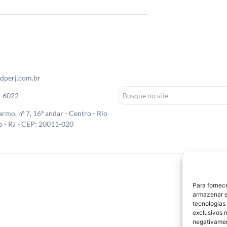
dperj.com.br
0-6022
rmo, nº 7, 16º andar - Centro - Rio
o - RJ - CEP: 20011-020
Para fornec
armazenar e
tecnologias
exclusivos n
negativamen