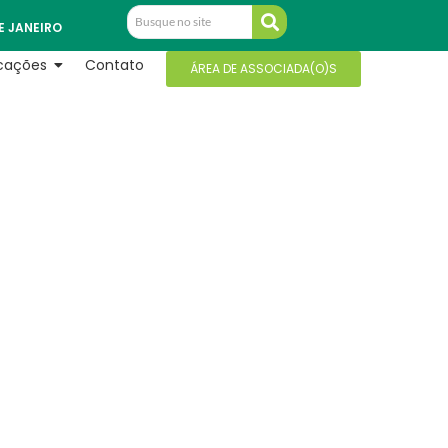
E JANEIRO
icações
Contato
ÁREA DE ASSOCIADA(O)S