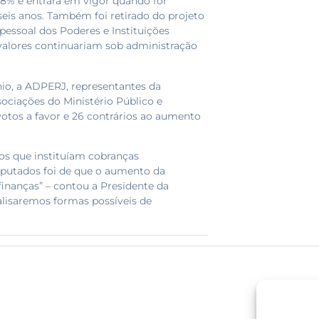
8% e entrará em vigor quando for
seis anos. Também foi retirado do projeto
 pessoal dos Poderes e Instituições
valores continuariam sob administração
io, a ADPERJ, representantes da
ociações do Ministério Público e
tos a favor e 26 contrários ao aumento
os que instituíam cobranças
 deputados foi de que o aumento da
finanças” – contou a Presidente da
alisaremos formas possíveis de