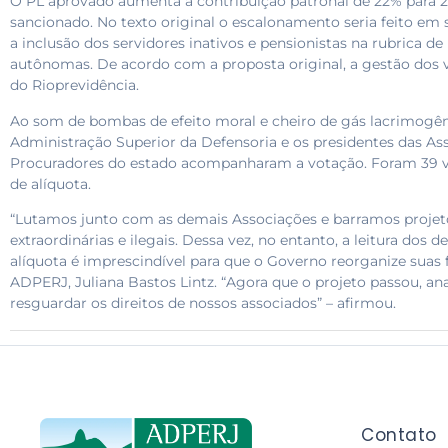
O PL aprovado aumenta a contribuição patronal de 22% para 2
sancionado. No texto original o escalonamento seria feito em 
a inclusão dos servidores inativos e pensionistas na rubrica de
autônomas. De acordo com a proposta original, a gestão dos 
do Rioprevidência.
Ao som de bombas de efeito moral e cheiro de gás lacrimogên
Administração Superior da Defensoria e os presidentes das Ass
Procuradores do estado acompanharam a votação. Foram 39 vo
de alíquota.
“Lutamos junto com as demais Associações e barramos projet
extraordinárias e ilegais. Dessa vez, no entanto, a leitura dos
alíquota é imprescindível para que o Governo reorganize suas 
ADPERJ, Juliana Bastos Lintz. “Agora que o projeto passou, an
resguardar os direitos de nossos associados” – afirmou.
Contato