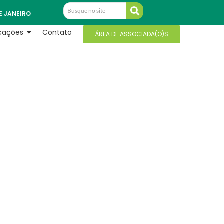
E JANEIRO
icações
Contato
ÁREA DE ASSOCIADA(O)S