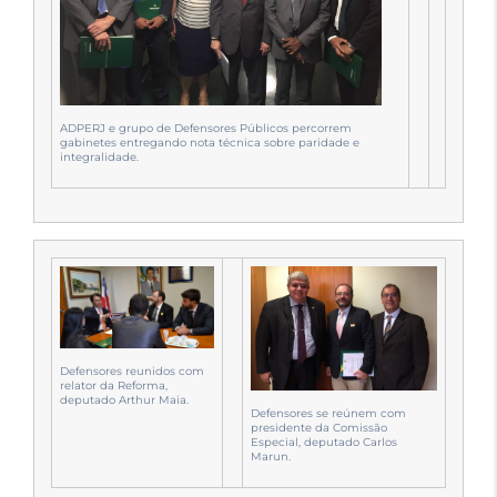
ADPERJ e grupo de Defensores Públicos percorrem
gabinetes entregando nota técnica sobre paridade e
integralidade.
Defensores reunidos com
relator da Reforma,
deputado Arthur Maia.
Defensores se reúnem com
presidente da Comissão
Especial, deputado Carlos
Marun.