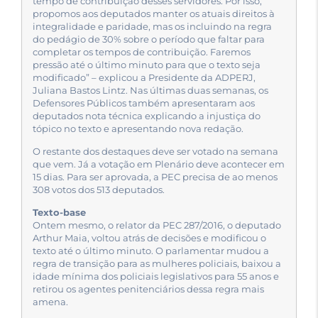
tempo de contribuição desses servidores. Por isso,
propomos aos deputados manter os atuais direitos à
integralidade e paridade, mas os incluindo na regra
do pedágio de 30% sobre o período que faltar para
completar os tempos de contribuição. Faremos
pressão até o último minuto para que o texto seja
modificado” – explicou a Presidente da ADPERJ,
Juliana Bastos Lintz. Nas últimas duas semanas, os
Defensores Públicos também apresentaram aos
deputados nota técnica explicando a injustiça do
tópico no texto e apresentando nova redação.
O restante dos destaques deve ser votado na semana
que vem. Já a votação em Plenário deve acontecer em
15 dias. Para ser aprovada, a PEC precisa de ao menos
308 votos dos 513 deputados.
Texto-base
Ontem mesmo, o relator da PEC 287/2016, o deputado
Arthur Maia, voltou atrás de decisões e modificou o
texto até o último minuto. O parlamentar mudou a
regra de transição para as mulheres policiais, baixou a
idade mínima dos policiais legislativos para 55 anos e
retirou os agentes penitenciários dessa regra mais
amena.