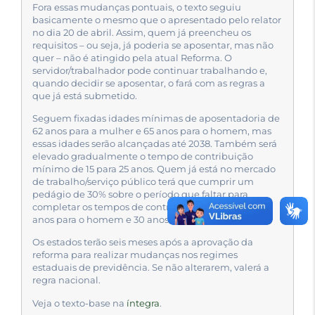
Fora essas mudanças pontuais, o texto seguiu
basicamente o mesmo que o apresentado pelo relator
no dia 20 de abril. Assim, quem já preencheu os
requisitos – ou seja, já poderia se aposentar, mas não
quer – não é atingido pela atual Reforma. O
servidor/trabalhador pode continuar trabalhando e,
quando decidir se aposentar, o fará com as regras a
que já está submetido.
Seguem fixadas idades mínimas de aposentadoria de
62 anos para a mulher e 65 anos para o homem, mas
essas idades serão alcançadas até 2038. Também será
elevado gradualmente o tempo de contribuição
mínimo de 15 para 25 anos. Quem já está no mercado
de trabalho/serviço público terá que cumprir um
pedágio de 30% sobre o período que faltar para
completar os tempos de contribuição atuais: de 35
anos para o homem e 30 anos para a mulher.
Os estados terão seis meses após a aprovação da
reforma para realizar mudanças nos regimes
estaduais de previdência. Se não alterarem, valerá a
regra nacional.
Veja o texto-base na
íntegra
.