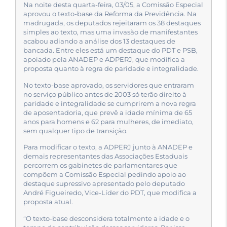
Na noite desta quarta-feira, 03/05, a Comissão Especial
aprovou o texto-base da Reforma da Previdência. Na
madrugada, os deputados rejeitaram os 38 destaques
simples ao texto, mas uma invasão de manifestantes
acabou adiando a análise dos 13 destaques de
bancada. Entre eles está um destaque do PDT e PSB,
apoiado pela ANADEP e ADPERJ, que modifica a
proposta quanto à regra de paridade e integralidade.
No texto-base aprovado, os servidores que entraram
no serviço público antes de 2003 só terão direito à
paridade e integralidade se cumprirem a nova regra
de aposentadoria, que prevê a idade mínima de 65
anos para homens e 62 para mulheres, de imediato,
sem qualquer tipo de transição.
Para modificar o texto, a ADPERJ junto à ANADEP e
demais representantes das Associações Estaduais
percorrem os gabinetes de parlamentares que
compõem a Comissão Especial pedindo apoio ao
destaque supressivo apresentado pelo deputado
André Figueiredo, Vice-Líder do PDT, que modifica a
proposta atual.
“O texto-base desconsidera totalmente a idade e o