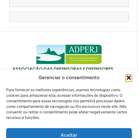
ASSOCIAÇÃO DAS DEFENSORAS E DEFENSORES
PÚBLICOS DO ESTADO DO RIO DE JANEIRO
Gerenciar o consentimento
Para fornecer as melhores experiências, usamos tecnologias como
cookies para armazenar e/ou acessar informações do dispositivo. O
consentimento para essas tecnologias nos permitirá processar dados
como comportamento de navegação ou IDs exclusivos neste site. Não
Contato
consentir ou retirar o consentimento pode afetar negativamente certos
recursos e funções.
adperj@adperj.com.br
(21) 2220-6022
Aceitar