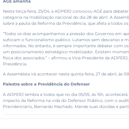
AGE amanhã
Nesta terça-feira, 25/04, a ADPERJ convocou AGE para debater 
categoria na mobilização nacional do dia 28 de abril. A Assemb
sobre a pauta da Reforma da Previdência, que afeta a todos os b
“Todos os dias acompanhamos a pressão dos Governos em apr
sufocam o funcionalismo público. Lutamos sem descanso e 
informados. No entanto, é sempre importante debater com os 
um posicionamento estratégico mobilizador. Existem momento
física dos associados.” – afirmou a Vice-Presidente da ADPERJ
Presidência.
A Assembleia irá acontecer nesta quinta-feira, 27 de abril, às 10
Palestra sobre a Previdência do Defensor
A ADPERJ lembra a todos que no dia 05/05, às 15h, acontecerá n
impacto da Reforma na vida do Defensor Público, com o auditor
Previdenciário, Bernardo Machado. Mande suas dúvidas e parti