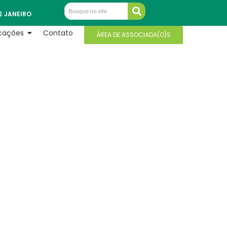
E JANEIRO
icações
Contato
ÁREA DE ASSOCIADA(O)S