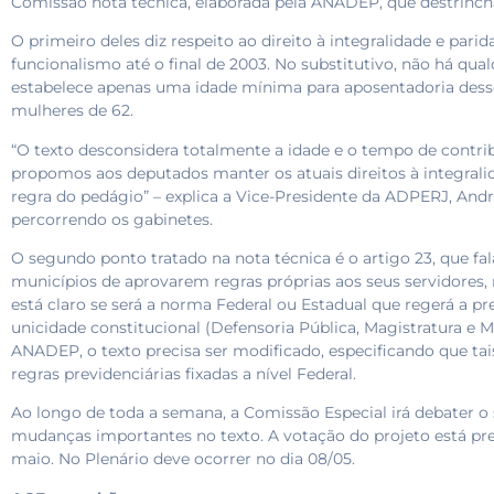
Comissão nota técnica, elaborada pela ANADEP, que destrinch
O primeiro deles diz respeito ao direito à integralidade e par
funcionalismo até o final de 2003. No substitutivo, não há qu
estabelece apenas uma idade mínima para aposentadoria dess
mulheres de 62.
“O texto desconsidera totalmente a idade e o tempo de contribu
propomos aos deputados manter os atuais direitos à integrali
regra do pedágio” – explica a Vice-Presidente da ADPERJ, Andr
percorrendo os gabinetes.
O segundo ponto tratado na nota técnica é o artigo 23, que fa
municípios de aprovarem regras próprias aos seus servidores, n
está claro se será a norma Federal ou Estadual que regerá a p
unicidade constitucional (Defensoria Pública, Magistratura e M
ANADEP, o texto precisa ser modificado, especificando que t
regras previdenciárias fixadas a nível Federal.
Ao longo de toda a semana, a Comissão Especial irá debater o 
mudanças importantes no texto. A votação do projeto está prev
maio. No Plenário deve ocorrer no dia 08/05.