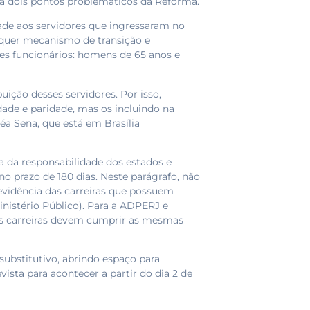
a dois pontos problemáticos da Reforma.
idade aos servidores que ingressaram no
alquer mecanismo de transição e
es funcionários: homens de 65 anos e
ição desses servidores. Por isso,
dade e paridade, mas os incluindo na
éa Sena, que está em Brasília
la da responsabilidade dos estados e
o prazo de 180 dias. Neste parágrafo, não
revidência das carreiras que possuem
inistério Público). Para a ADPERJ e
ais carreiras devem cumprir as mesmas
substitutivo, abrindo espaço para
ista para acontecer a partir do dia 2 de