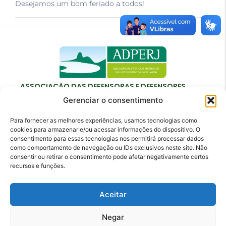
Desejamos um bom feriado a todos!
ASSOCIAÇÃO DAS DEFENSORAS E DEFENSORES
PÚBLICOS DO ESTADO DO RIO DE JANEIRO
Gerenciar o consentimento
Para fornecer as melhores experiências, usamos tecnologias como
cookies para armazenar e/ou acessar informações do dispositivo. O
consentimento para essas tecnologias nos permitirá processar dados
como comportamento de navegação ou IDs exclusivos neste site. Não
Contato
consentir ou retirar o consentimento pode afetar negativamente certos
recursos e funções.
adperj@adperj.com.br
(21) 2220-6022
Aceitar
Rua do Carmo, nº 7, 16º andar - Centro - Rio de
Janeiro - RJ - CEP: 20011-020
Negar