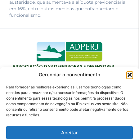
austeridade, que aumentava a alíquota previdenciária
em 16%, entre outras medidas que enfraqueciam o
funcionalismo.
ASSOCIAÇÃO DAS DEFENSORAS E DEFENSORES
PÚBLICOS DO ESTADO DO RIO DE JANEIRO
Gerenciar o consentimento
Para fornecer as melhores experiências, usamos tecnologias como
cookies para armazenar e/ou acessar informações do dispositivo. O
consentimento para essas tecnologias nos permitirá processar dados
como comportamento de navegação ou IDs exclusivos neste site. Não
Contato
consentir ou retirar o consentimento pode afetar negativamente certos
recursos e funções.
adperj@adperj.com.br
(21) 2220-6022
Aceitar
Rua do Carmo, nº 7, 16º andar - Centro - Rio de