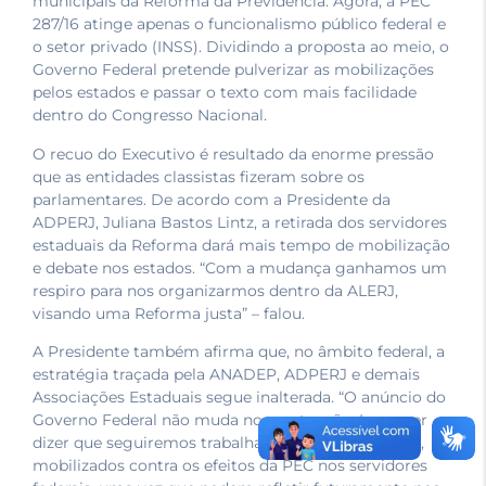
municipais da Reforma da Previdência. Agora, a PEC
287/16 atinge apenas o funcionalismo público federal e
o setor privado (INSS). Dividindo a proposta ao meio, o
Governo Federal pretende pulverizar as mobilizações
pelos estados e passar o texto com mais facilidade
dentro do Congresso Nacional.
O recuo do Executivo é resultado da enorme pressão
que as entidades classistas fizeram sobre os
parlamentares. De acordo com a Presidente da
ADPERJ, Juliana Bastos Lintz, a retirada dos servidores
estaduais da Reforma dará mais tempo de mobilização
e debate nos estados. “Com a mudança ganhamos um
respiro para nos organizarmos dentro da ALERJ,
visando uma Reforma justa” – falou.
A Presidente também afirma que, no âmbito federal, a
estratégia traçada pela ANADEP, ADPERJ e demais
Associações Estaduais segue inalterada. “O anúncio do
Governo Federal não muda nossa atuação. Isso quer
dizer que seguiremos trabalhando nossas emendas,
mobilizados contra os efeitos da PEC nos servidores