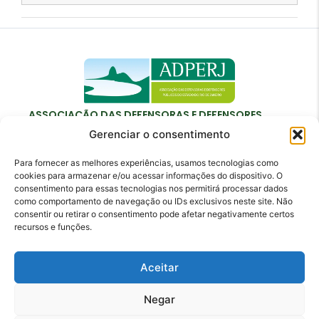
ASSOCIAÇÃO DAS DEFENSORAS E DEFENSORES
PÚBLICOS DO ESTADO DO RIO DE JANEIRO
Gerenciar o consentimento
Para fornecer as melhores experiências, usamos tecnologias como
cookies para armazenar e/ou acessar informações do dispositivo. O
consentimento para essas tecnologias nos permitirá processar dados
como comportamento de navegação ou IDs exclusivos neste site. Não
Contato
consentir ou retirar o consentimento pode afetar negativamente certos
recursos e funções.
adperj@adperj.com.br
(21) 2220-6022
Aceitar
Rua do Carmo, nº 7, 16º andar - Centro - Rio de
Janeiro - RJ - CEP: 20011-020
Negar