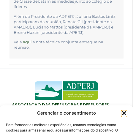
de Classe debatam as medidas junto ao colégio de
líderes.
Além da Presidente da ADPERJ, Juliana Bastos Lintz,
participaram da reunião, Renata Gil (presidente da
AMAERJ), Luciano Mattos (presidente da AMPERJ) e
Bruno Hazan (presidente da APERJ).
Veja
aqui
a nota técnica conjunta entregue na
reunião.
ASSOCIAÇÃO DAS DEFENSORAS E DEFENSORES
PÚBLICOS DO ESTADO DO RIO DE JANEIRO
Gerenciar o consentimento
Para fornecer as melhores experiências, usamos tecnologias como
cookies para armazenar e/ou acessar informações do dispositivo. O