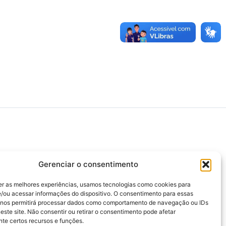
>>> Associação Nacional das Defensoras e
Defensores Públicos (ANADEP)
Gerenciar o consentimento
>>> Defensoria Pública do Rio de Janeiro
er as melhores experiências, usamos tecnologias como cookies para
>>> Caixa de Assistência aos Membros da
/ou acessar informações do dispositivo. O consentimento para essas
Defensoria Pública do Estado do Rio de
 nos permitirá processar dados como comportamento de navegação ou IDs
Janeiro (CAMARJ)
este site. Não consentir ou retirar o consentimento pode afetar
te certos recursos e funções.