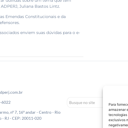
tirar dúvidas sobre um tema que tem
 ADPERJ, Juliana Bastos Lintz.
das Emendas Constitucionais e da
efensores.
ssociados enviem suas dúvidas para o e-
dperj.com.br
0-6022
Para fornec
armazenar e
rmo, nº 7, 16º andar - Centro - Rio
tecnologias
o - RJ - CEP: 20011-020
exclusivos n
negativamen