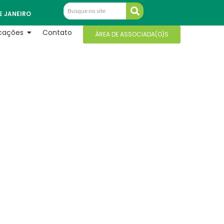
E JANEIRO
icações
Contato
ÁREA DE ASSOCIADA(O)S