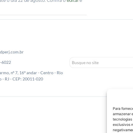
até o dia 22 de agosto. Confira o
edital
e
dperj.com.br
0-6022
rmo, nº 7, 16º andar - Centro - Rio
o - RJ - CEP: 20011-020
Para fornec
armazenar e
tecnologias
exclusivos n
negativamen