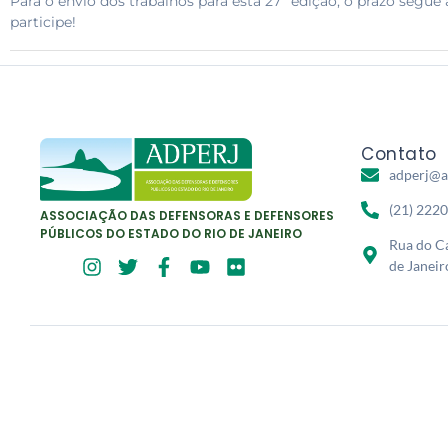
Para o envio dos trabalhos para esta 27º edição, o prazo segue 
participe!
Contato
adperj@a
(21) 222
ASSOCIAÇÃO DAS DEFENSORAS E DEFENSORES
PÚBLICOS DO ESTADO DO RIO DE JANEIRO
Rua do Ca
de Janeir