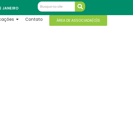
E JANEIRO
icações
Contato
ÁREA DE ASSOCIADA(O)S