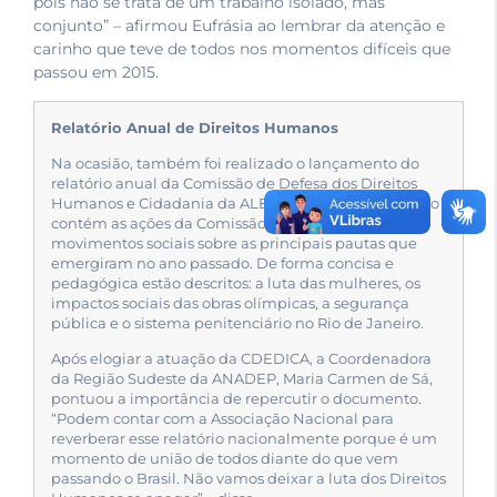
pois não se trata de um trabalho isolado, mas
conjunto” – afirmou Eufrásia ao lembrar da atenção e
carinho que teve de todos nos momentos difíceis que
passou em 2015.
Relatório Anual de Direitos Humanos
Na ocasião, também foi realizado o lançamento do
relatório anual da Comissão de Defesa dos Direitos
Humanos e Cidadania da ALERJ – 2015. O documento
contém as ações da Comissão e artigos de
movimentos sociais sobre as principais pautas que
emergiram no ano passado. De forma concisa e
pedagógica estão descritos: a luta das mulheres, os
impactos sociais das obras olímpicas, a segurança
pública e o sistema penitenciário no Rio de Janeiro.
Após elogiar a atuação da CDEDICA, a Coordenadora
da Região Sudeste da ANADEP, Maria Carmen de Sá,
pontuou a importância de repercutir o documento.
“Podem contar com a Associação Nacional para
reverberar esse relatório nacionalmente porque é um
momento de união de todos diante do que vem
passando o Brasil. Não vamos deixar a luta dos Direitos