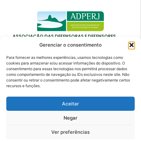
ASSOCIAÇÃO DAS DEFENSORAS E DEFENSORES
PÚBLICOS DO ESTADO DO RIO DE JANEIRO
Gerenciar o consentimento
Para fornecer as melhores experiências, usamos tecnologias como
cookies para armazenar e/ou acessar informações do dispositivo. O
consentimento para essas tecnologias nos permitirá processar dados
como comportamento de navegação ou IDs exclusivos neste site. Não
Contato
consentir ou retirar o consentimento pode afetar negativamente certos
recursos e funções.
adperj@adperj.com.br
(21) 2220-6022
Aceitar
Rua do Carmo, nº 7, 16º andar - Centro - Rio de
Janeiro - RJ - CEP: 20011-020
Negar
Ver preferências