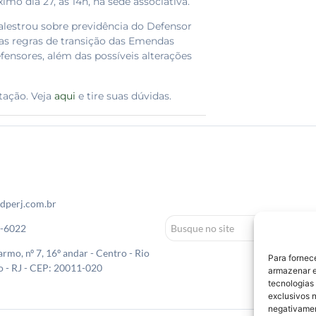
mo dia 27, às 14h, na sede associativa.
alestrou sobre previdência do Defensor
 as regras de transição das Emendas
fensores, além das possíveis alterações
tação. Veja
aqui
e tire suas dúvidas.
dperj.com.br
0-6022
rmo, nº 7, 16º andar - Centro - Rio
Para fornec
o - RJ - CEP: 20011-020
armazenar e
tecnologias
exclusivos n
negativamen