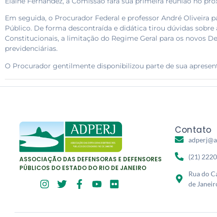
Elaine Fernandez, a Comissão fará sua primeira reunião no próxi
Em seguida, o Procurador Federal e professor André Oliveira p
Público. De forma descontraída e didática tirou dúvidas sobre
Constitucionais, a limitação do Regime Geral para os novos De
previdenciárias.
O Procurador gentilmente disponibilizou parte de sua apresen
Contato
adperj@a
(21) 222
ASSOCIAÇÃO DAS DEFENSORAS E DEFENSORES
PÚBLICOS DO ESTADO DO RIO DE JANEIRO
Rua do Ca
de Janeir