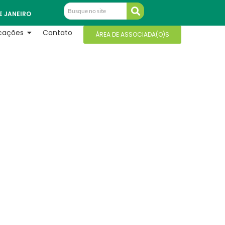
E JANEIRO
icações
Contato
ÁREA DE ASSOCIADA(O)S