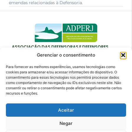
emendas relacionadas à Defensoria.
ASSOCIAÇÃO DAS DEFENSORAS E DEFENSORES
PÚBLICOS DO ESTADO DO RIO DE JANEIRO
Gerenciar o consentimento
Para fornecer as melhores experiências, usamos tecnologias como
cookies para armazenar e/ou acessar informações do dispositivo. O
consentimento para essas tecnologias nos permitirá processar dados
como comportamento de navegação ou IDs exclusivos neste site. Não
Contato
consentir ou retirar o consentimento pode afetar negativamente certos
recursos e funções.
adperj@adperj.com.br
(21) 2220-6022
Aceitar
Rua do Carmo, nº 7, 16º andar - Centro - Rio de
Janeiro - RJ - CEP: 20011-020
Negar