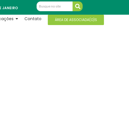
E JANEIRO
icações
Contato
ÁREA DE ASSOCIADA(O)S