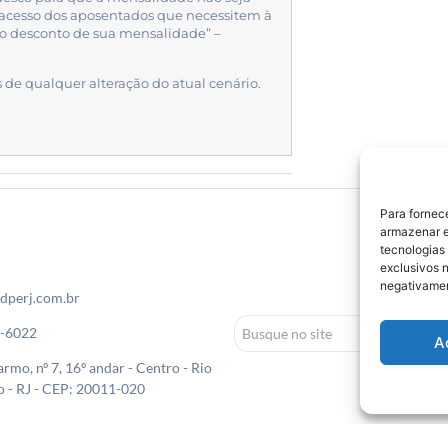
acesso dos aposentados que necessitem à
o desconto de sua mensalidade” –
de qualquer alteração do atual cenário.
Para fornec
armazenar e
tecnologias
exclusivos n
negativamen
dperj.com.br
0-6022
A
rmo, nº 7, 16º andar - Centro - Rio
o - RJ - CEP: 20011-020