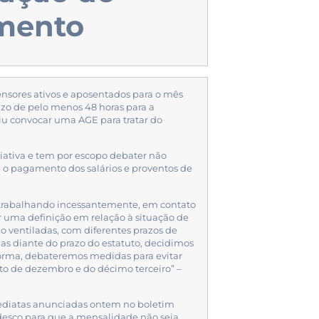
amento
ensores ativos e aposentados para o mês
azo de pelo menos 48 horas para a
iu convocar uma AGE para tratar do
ociativa e tem por escopo debater não
 o pagamento dos salários e proventos de
rabalhando incessantemente, em contato
r uma definição em relação à situação de
do ventiladas, com diferentes prazos de
as diante do prazo do estatuto, decidimos
forma, debateremos medidas para evitar
o de dezembro e do décimo terceiro” –
mediatas anunciadas ontem no boletim
desco para que a mensalidade não seja