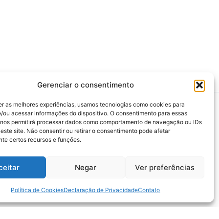
Gerenciar o consentimento
er as melhores experiências, usamos tecnologias como cookies para
/ou acessar informações do dispositivo. O consentimento para essas
 nos permitirá processar dados como comportamento de navegação ou IDs
este site. Não consentir ou retirar o consentimento pode afetar
>>> Associação Nacional das Defensoras e
te certos recursos e funções.
Defensores Públicos (ANADEP)
>>> Defensoria Pública do Rio de Janeiro
ceitar
Negar
Ver preferências
>>> Caixa de Assistência aos Membros da
Defensoria Pública do Estado do Rio de
Janeiro (CAMARJ)
Política de Cookies
Declaração de Privacidade
Contato