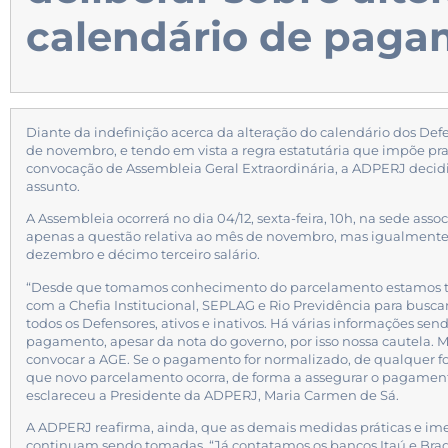
calendário de pag
Diante da indefinição acerca da alteração do calendário dos Def
de novembro, e tendo em vista a regra estatutária que impõe pr
convocação de Assembleia Geral Extraordinária, a ADPERJ decid
assunto.
A Assembleia ocorrerá no dia 04/12, sexta-feira, 10h, na sede ass
apenas a questão relativa ao mês de novembro, mas igualmente
dezembro e décimo terceiro salário.
“Desde que tomamos conhecimento do parcelamento estamos t
com a Chefia Institucional, SEPLAG e Rio Previdência para busca
todos os Defensores, ativos e inativos. Há várias informações sen
pagamento, apesar da nota do governo, por isso nossa cautela. M
convocar a AGE. Se o pagamento for normalizado, de qualquer 
que novo parcelamento ocorra, de forma a assegurar o pagament
esclareceu a Presidente da ADPERJ, Maria Carmen de Sá.
A ADPERJ reafirma, ainda, que as demais medidas práticas e i
continuam sendo tomadas. “Já contatamos os bancos Itaú e Bra