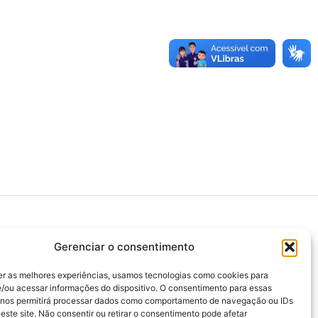
Gerenciar o consentimento
>>> Associação Nacional das Defensoras e
Defensores Públicos (ANADEP)
er as melhores experiências, usamos tecnologias como cookies para
/ou acessar informações do dispositivo. O consentimento para essas
>>> Defensoria Pública do Rio de Janeiro
 nos permitirá processar dados como comportamento de navegação ou IDs
este site. Não consentir ou retirar o consentimento pode afetar
>>> Caixa de Assistência aos Membros da