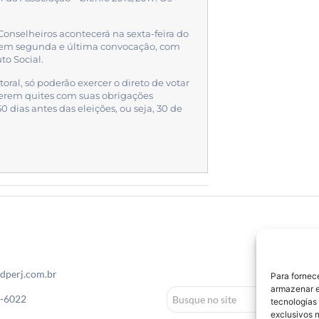
Conselheiros acontecerá na sexta-feira do
, em segunda e última convocação, com
to Social.
al, só poderão exercer o direto de votar
iverem quites com suas obrigações
50 dias antes das eleições, ou seja, 30 de
dperj.com.br
Para fornec
armazenar e
0-6022
tecnologias
exclusivos n