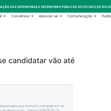
AÇÃO DAS DEFENSORAS E DEFENSORES PÚBLICOS DO ESTADO DO RIO D
l
Convênios
Associe-se
Comunicação
Publ
se candidatar vão até
es Associados que tenham interesse em se
l da Associação – biênio 2016/2017. Os