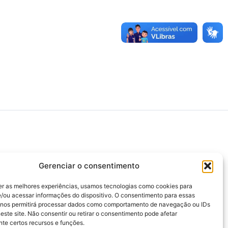
>>> Associação Nacional das Defensoras e
Defensores Públicos (ANADEP)
Gerenciar o consentimento
>>> Defensoria Pública do Rio de Janeiro
er as melhores experiências, usamos tecnologias como cookies para
>>> Caixa de Assistência aos Membros da
/ou acessar informações do dispositivo. O consentimento para essas
Defensoria Pública do Estado do Rio de
 nos permitirá processar dados como comportamento de navegação ou IDs
Janeiro (CAMARJ)
este site. Não consentir ou retirar o consentimento pode afetar
te certos recursos e funções.