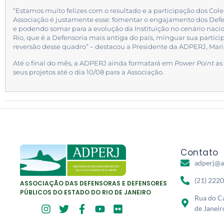
“Estamos muito felizes com o resultado e a participação dos Co
Associação é justamente esse: fomentar o engajamento dos Defen
e podendo somar para a evolução da Instituição no cenário naci
Rio, que é a Defensoria mais antiga do país, minguar sua partici
reversão desse quadro” – destacou a Presidente da ADPERJ, Mar
Até o final do mês, a ADPERJ ainda formatará em
Power Point
as
seus projetos até o dia 10/08 para a Associação.
Contato
adperj@a
(21) 222
ASSOCIAÇÃO DAS DEFENSORAS E DEFENSORES
PÚBLICOS DO ESTADO DO RIO DE JANEIRO
Rua do Ca
de Janeir