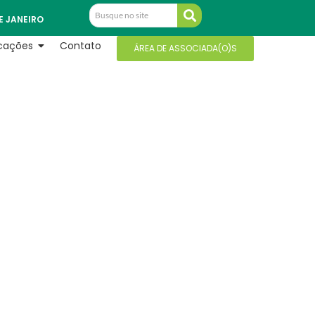
E JANEIRO
icações
Contato
ÁREA DE ASSOCIADA(O)S