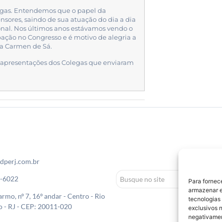
legas. Entendemos que o papel da
sores, saindo de sua atuação do dia a dia
onal. Nos últimos anos estávamos vendo o
pação no Congresso e é motivo de alegria a
ia Carmen de Sá.
 apresentações dos Colegas que enviaram
dperj.com.br
0-6022
Para fornec
armazenar e
rmo, nº 7, 16º andar - Centro - Rio
tecnologias
o - RJ - CEP: 20011-020
exclusivos n
negativamen