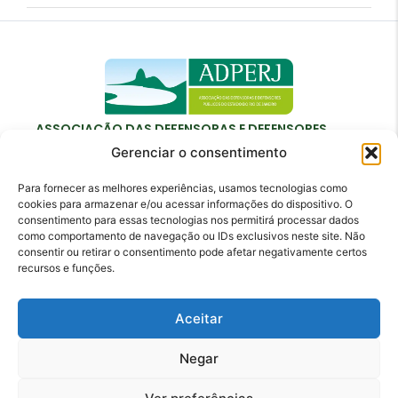
ASSOCIAÇÃO DAS DEFENSORAS E DEFENSORES
PÚBLICOS DO ESTADO DO RIO DE JANEIRO
Gerenciar o consentimento
Para fornecer as melhores experiências, usamos tecnologias como
cookies para armazenar e/ou acessar informações do dispositivo. O
consentimento para essas tecnologias nos permitirá processar dados
como comportamento de navegação ou IDs exclusivos neste site. Não
Contato
consentir ou retirar o consentimento pode afetar negativamente certos
recursos e funções.
adperj@adperj.com.br
(21) 2220-6022
Aceitar
Rua do Carmo, nº 7, 16º andar - Centro - Rio de
Janeiro - RJ - CEP: 20011-020
Negar