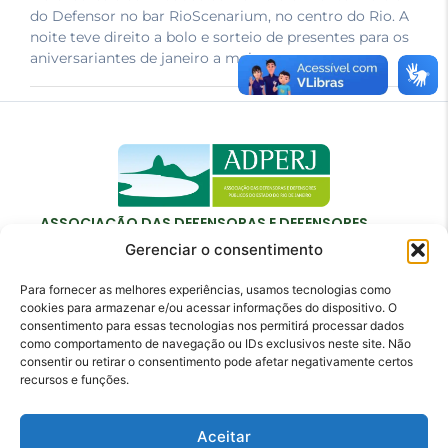
do Defensor no bar RioScenarium, no centro do Rio. A
noite teve direito a bolo e sorteio de presentes para os
aniversariantes de janeiro a maio.
ASSOCIAÇÃO DAS DEFENSORAS E DEFENSORES
PÚBLICOS DO ESTADO DO RIO DE JANEIRO
Gerenciar o consentimento
Para fornecer as melhores experiências, usamos tecnologias como
cookies para armazenar e/ou acessar informações do dispositivo. O
consentimento para essas tecnologias nos permitirá processar dados
como comportamento de navegação ou IDs exclusivos neste site. Não
Contato
consentir ou retirar o consentimento pode afetar negativamente certos
recursos e funções.
adperj@adperj.com.br
(21) 2220-6022
Aceitar