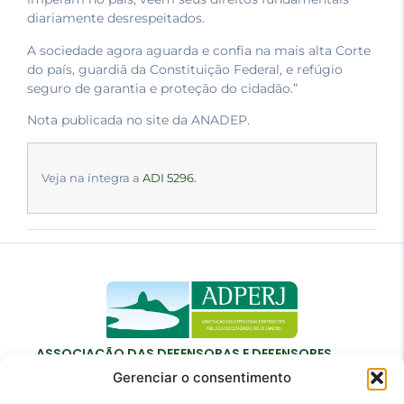
diariamente desrespeitados.
A sociedade agora aguarda e confia na mais alta Corte
do país, guardiã da Constituição Federal, e refúgio
seguro de garantia e proteção do cidadão.”
Nota publicada no site da ANADEP.
Veja na íntegra a
ADI 5296
.
ASSOCIAÇÃO DAS DEFENSORAS E DEFENSORES
PÚBLICOS DO ESTADO DO RIO DE JANEIRO
Gerenciar o consentimento