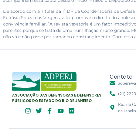
acompanham essa pauta desde o início” – falou o Deputado au
De acordo com a Titular da 1ª DP da Coordenadoria de Defesa 
Eufrásia Souza das Virgens, a lei promove o direito do adoles
convivência familiar. “A revista vexatória é um fator impeditiv
parentes porque se trata de uma humilhação muito grande. Mu
não vá e não passe por tamanho constrangimento. Com essa 
Contato
adperj@a
(21) 222
ASSOCIAÇÃO DAS DEFENSORAS E DEFENSORES
PÚBLICOS DO ESTADO DO RIO DE JANEIRO
Rua do Ca
de Janeir