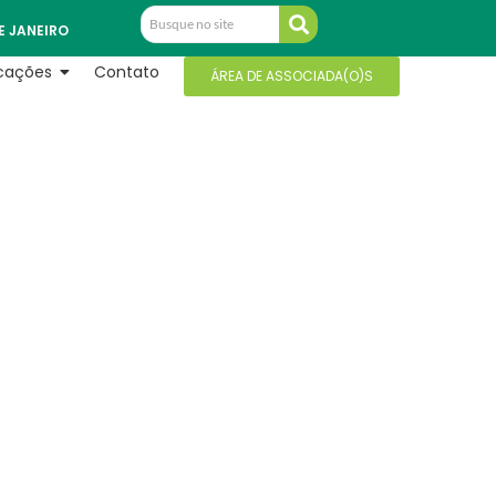
E JANEIRO
icações
Contato
ÁREA DE ASSOCIADA(O)S