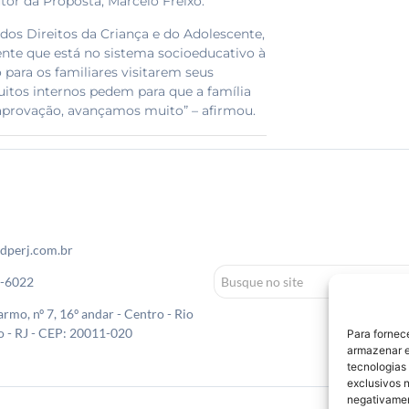
tor da Proposta, Marcelo Freixo.
dos Direitos da Criança e do Adolescente,
cente que está no sistema socioeducativo à
o para os familiares visitarem seus
itos internos pedem para que a família
aprovação, avançamos muito” – afirmou.
dperj.com.br
0-6022
rmo, nº 7, 16º andar - Centro - Rio
o - RJ - CEP: 20011-020
Para fornec
armazenar e
tecnologias
exclusivos n
negativamen