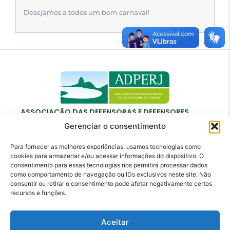
Desejamos a todos um bom carnaval!
ASSOCIAÇÃO DAS DEFENSORAS E DEFENSORES
PÚBLICOS DO ESTADO DO RIO DE JANEIRO
Gerenciar o consentimento
Para fornecer as melhores experiências, usamos tecnologias como
cookies para armazenar e/ou acessar informações do dispositivo. O
consentimento para essas tecnologias nos permitirá processar dados
como comportamento de navegação ou IDs exclusivos neste site. Não
Contato
consentir ou retirar o consentimento pode afetar negativamente certos
recursos e funções.
adperj@adperj.com.br
(21) 2220-6022
Aceitar
Rua do Carmo, nº 7, 16º andar - Centro - Rio de