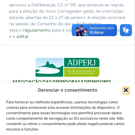
aprovou a Deliberação CS nº 99, que estipula as regras
para a eleição do novo Corregedor-geral. As inscrições
estarão abertas de 22 a 27 de janeiro. A eleição ocorrerá
na sessão do Conselho do dia 4 de fevereiro.
Veja o
regulamento
para a composição da lista tríplice
e o
edital
.
ASSOCIAÇÃO DAS DEFENSORAS E DEFENSORES
PÚBLICOS DO ESTADO DO RIO DE JANEIRO
Gerenciar o consentimento
Para fornecer as melhores experiências, usamos tecnologias como
cookies para armazenar e/ou acessar informações do dispositivo. O
consentimento para essas tecnologias nos permitirá processar dados
como comportamento de navegação ou IDs exclusivos neste site. Não
Contato
consentir ou retirar o consentimento pode afetar negativamente certos
recursos e funções.
adperj@adperj.com.br