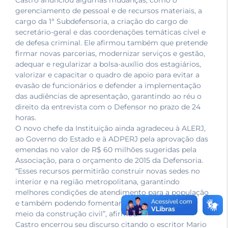
Castro anunciou algumas mudanças, como o
gerenciamento de pessoal e de recursos materiais, a
cargo da 1ª Subdefensoria, a criação do cargo de
secretário-geral e das coordenações temáticas cível e
de defesa criminal. Ele afirmou também que pretende
firmar novas parcerias, modernizar serviços e gestão,
adequar e regularizar a bolsa-auxílio dos estagiários,
valorizar e capacitar o quadro de apoio para evitar a
evasão de funcionários e defender a implementação
das audiências de apresentação, garantindo ao réu o
direito da entrevista com o Defensor no prazo de 24
horas.
O novo chefe da Instituição ainda agradeceu à ALERJ,
ao Governo do Estado e à ADPERJ pela aprovação das
emendas no valor de R$ 60 milhões sugeridas pela
Associação, para o orçamento de 2015 da Defensoria.
“Esses recursos permitirão construir novas sedes no
interior e na região metropolitana, garantindo
melhores condições de atendimento para a população
e também podendo fomentar a economia local por
meio da construção civil”, afirmou.
Castro encerrou seu discurso citando o escritor Mario