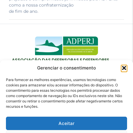
como a nossa confraternização
de fim de ano.
ASSOCIAÇÃO DAS DEFENSORAS E DEFENSORES
PÚBLICOS DO ESTADO DO RIO DE JANEIRO
Gerenciar o consentimento
Para fornecer as melhores experiências, usamos tecnologias como
cookies para armazenar e/ou acessar informações do dispositivo. O
consentimento para essas tecnologias nos permitirá processar dados
como comportamento de navegação ou IDs exclusivos neste site. Não
Contato
consentir ou retirar o consentimento pode afetar negativamente certos
recursos e funções.
adperj@adperj.com.br
(21) 2220-6022
Aceitar
Rua do Carmo, nº 7, 16º andar - Centro - Rio de