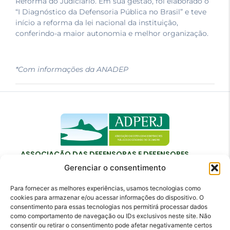
Reforma do Judiciário. Em sua gestão, foi elaborado o
“I Diagnóstico da Defensoria Pública no Brasil” e teve
início a reforma da lei nacional da instituição,
conferindo-a maior autonomia e melhor organização.
*Com informações da ANADEP
ASSOCIAÇÃO DAS DEFENSORAS E DEFENSORES
PÚBLICOS DO ESTADO DO RIO DE JANEIRO
Gerenciar o consentimento
Para fornecer as melhores experiências, usamos tecnologias como
cookies para armazenar e/ou acessar informações do dispositivo. O
consentimento para essas tecnologias nos permitirá processar dados
como comportamento de navegação ou IDs exclusivos neste site. Não
Contato
consentir ou retirar o consentimento pode afetar negativamente certos