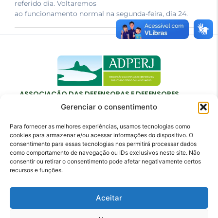
referido dia. Voltaremos
ao funcionamento normal na segunda-feira, dia 24.
ASSOCIAÇÃO DAS DEFENSORAS E DEFENSORES
PÚBLICOS DO ESTADO DO RIO DE JANEIRO
Gerenciar o consentimento
Para fornecer as melhores experiências, usamos tecnologias como
cookies para armazenar e/ou acessar informações do dispositivo. O
consentimento para essas tecnologias nos permitirá processar dados
como comportamento de navegação ou IDs exclusivos neste site. Não
Contato
consentir ou retirar o consentimento pode afetar negativamente certos
recursos e funções.
adperj@adperj.com.br
(21) 2220-6022
Aceitar
Rua do Carmo, nº 7, 16º andar - Centro - Rio de
Janeiro - RJ - CEP: 20011-020