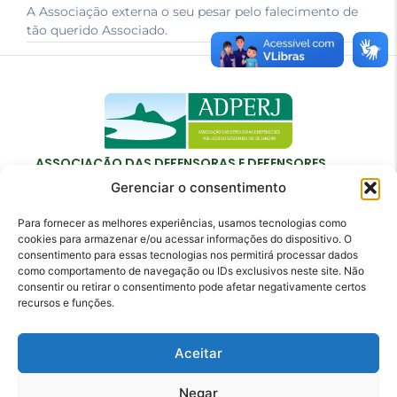
A Associação externa o seu pesar pelo falecimento de
tão querido Associado.
ASSOCIAÇÃO DAS DEFENSORAS E DEFENSORES
PÚBLICOS DO ESTADO DO RIO DE JANEIRO
Gerenciar o consentimento
Para fornecer as melhores experiências, usamos tecnologias como
cookies para armazenar e/ou acessar informações do dispositivo. O
consentimento para essas tecnologias nos permitirá processar dados
como comportamento de navegação ou IDs exclusivos neste site. Não
Contato
consentir ou retirar o consentimento pode afetar negativamente certos
recursos e funções.
adperj@adperj.com.br
(21) 2220-6022
Aceitar
Rua do Carmo, nº 7, 16º andar - Centro - Rio de
Janeiro - RJ - CEP: 20011-020
Negar