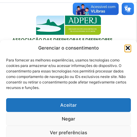
ASSOCIAÇÃO DAS DEFENSORAS E DEFENSORES
PÚBLICOS DO ESTADO DO RIO DE JANEIRO
Gerenciar o consentimento
Para fornecer as melhores experiências, usamos tecnologias como
cookies para armazenar e/ou acessar informações do dispositivo. O
consentimento para essas tecnologias nos permitirá processar dados
como comportamento de navegação ou IDs exclusivos neste site. Não
Contato
consentir ou retirar o consentimento pode afetar negativamente certos
recursos e funções.
adperj@adperj.com.br
(21) 2220-6022
Aceitar
Rua do Carmo, nº 7, 16º andar - Centro - Rio de
Janeiro - RJ - CEP: 20011-020
Negar
Ver preferências