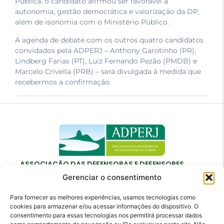
Pública, o candidato afirmou ser favorável a
autonomia, gestão democrática e valorização da DP,
além de isonomia com o Ministério Público.
A agenda de debate com os outros quatro candidatos
convidados pela ADPERJ – Anthony Garotinho (PR),
Lindberg Farias (PT), Luiz Fernando Pezão (PMDB) e
Marcelo Crivella (PRB) – será divulgada à medida que
recebermos a confirmação.
ASSOCIAÇÃO DAS DEFENSORAS E DEFENSORES
PÚBLICOS DO ESTADO DO RIO DE JANEIRO
Gerenciar o consentimento
Para fornecer as melhores experiências, usamos tecnologias como
cookies para armazenar e/ou acessar informações do dispositivo. O
consentimento para essas tecnologias nos permitirá processar dados