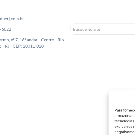
dperj.com.br
0-6022
rmo, nº 7, 16º andar - Centro - Rio
o - RJ - CEP: 20011-020
Para fornec
armazenar e
tecnologias
exclusivos n
negativamen