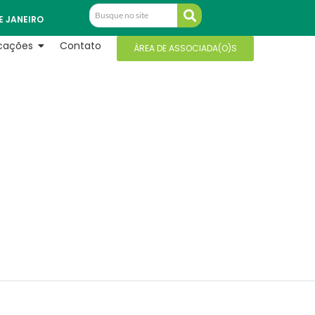
E JANEIRO
icações
Contato
ÁREA DE ASSOCIADA(O)S