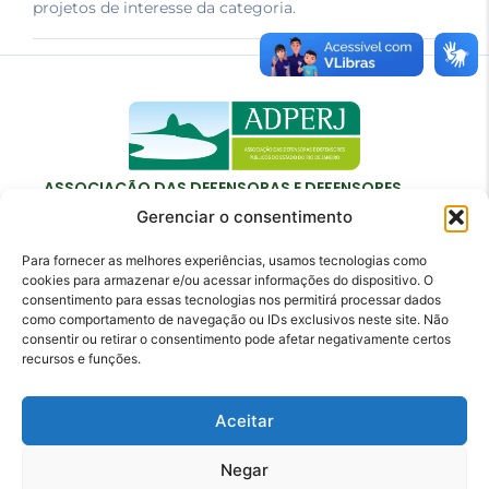
projetos de interesse da categoria.
ASSOCIAÇÃO DAS DEFENSORAS E DEFENSORES
PÚBLICOS DO ESTADO DO RIO DE JANEIRO
Gerenciar o consentimento
Para fornecer as melhores experiências, usamos tecnologias como
cookies para armazenar e/ou acessar informações do dispositivo. O
consentimento para essas tecnologias nos permitirá processar dados
como comportamento de navegação ou IDs exclusivos neste site. Não
Contato
consentir ou retirar o consentimento pode afetar negativamente certos
recursos e funções.
adperj@adperj.com.br
(21) 2220-6022
Aceitar
Rua do Carmo, nº 7, 16º andar - Centro - Rio de
Janeiro - RJ - CEP: 20011-020
Negar